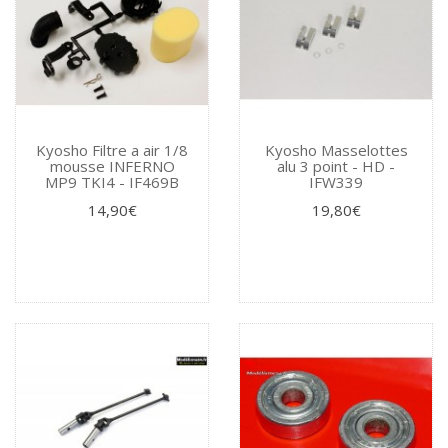
Kyosho Filtre a air 1/8
Kyosho Masselottes
mousse INFERNO
alu 3 point - HD -
MP9 TKI4 - IF469B
IFW339
14,90€
19,80€