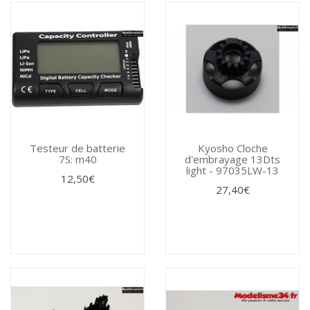
Testeur de batterie
Kyosho Cloche
7S: m40
d'embrayage 13Dts
light - 97035LW-13
12,50€
27,40€