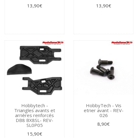
13,90€
13,90€
Hobbytech -
HobbyTech - Vis
Triangles avants et
etrier avant - REV-
arrières renforcés
026
DB8 BX8SL- REV-
8,90€
SL0P05
15,90€