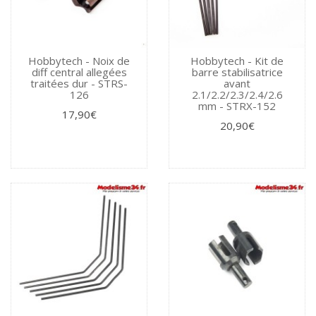
Hobbytech - Noix de
Hobbytech - Kit de
diff central allegées
barre stabilisatrice
traitées dur - STRS-
avant
126
2.1/2.2/2.3/2.4/2.6
mm - STRX-152
17,90€
20,90€