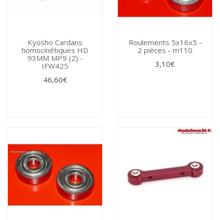
Kyosho Cardans
Roulements 5x16x5 -
homocinétiques HD
2 pièces - m110
93MM MP9 (2) -
3,10€
IFW425
46,60€