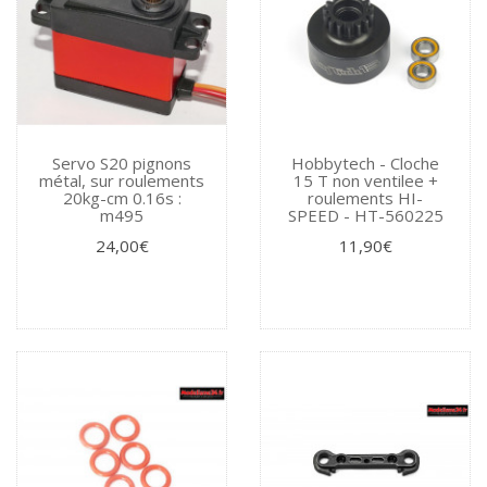
Servo S20 pignons
Hobbytech - Cloche
métal, sur roulements
15 T non ventilee +
20kg-cm 0.16s :
roulements HI-
m495
SPEED - HT-560225
24,00€
11,90€