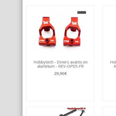
Hobbytech - Etriers avants en
Hob
aluminium - REV-OP05-FR
A
29,90€