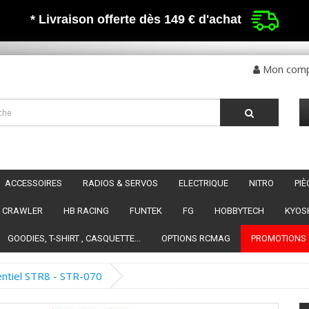
* Livraison offerte dès 149 €
d'achat
Mon com
ACCESSOIRES
RADIOS & SERVOS
ELECTRIQUE
NITRO
PI
CRAWLER
HB RACING
FUNTEK
FG
HOBBYTECH
KYOS
GOODIES, T-SHIRT , CASQUETTE...
OPTIONS RCMAG
PROMOTIONS
entiel STR8 - STR-070