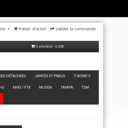
pte
Panier d’achat
Valider la commande
0 article(s) - 0,00€
ÈCES DÉTACHÉES
JANTES ET PNEUS
T-WORK'S
HO
MHD / FTX
MUGEN
TAMIYA
T2M