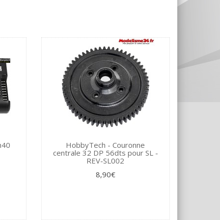
m40
HobbyTech - Couronne
centrale 32 DP 56dts pour SL -
REV-SL002
8,90€