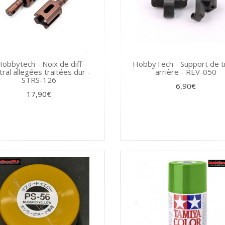
obbytech - Noix de diff
HobbyTech - Support de ti
tral allegées traitées dur -
arrière - REV-050
STRS-126
6,90€
17,90€