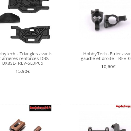
bytech - Triangles avants
HobbyTech -Etrier ava
t arrières renforcés DB8
gauche et droite - REV-
BX8SL- REV-SL0P05
10,60€
15,90€