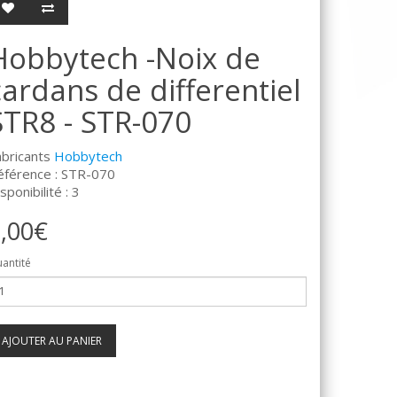
Hobbytech -Noix de
cardans de differentiel
STR8 - STR-070
abricants
Hobbytech
éférence : STR-070
sponibilité : 3
,00€
antité
AJOUTER AU PANIER