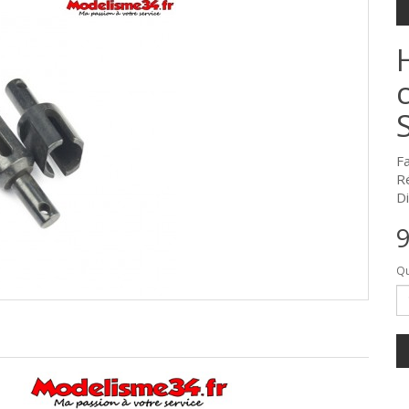
F
R
Di
9
Qu