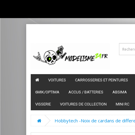
VOITURES
CARROSSERIES ET PEINTURES
6MIK/OPTIMA
ACCUS / BATTERIES
ABSIMA
VISSERIE
VOITURES DE COLLECTION
MINI RC
Hobbytech -Noix de cardans de differ