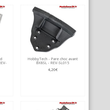
 d
HobbyTech - Pare choc avant
REV-
BX8SL - REV-SL015
4,20€