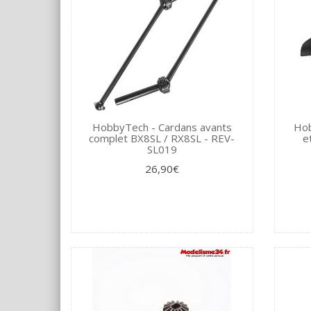
HobbyTech - Cardans avants
Hob
complet BX8SL / RX8SL - REV-
e
SL019
26,90€