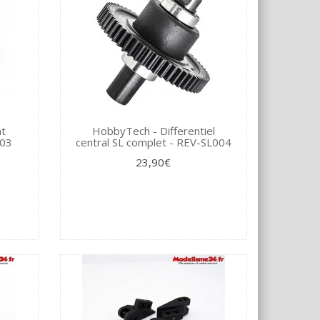
nt
HobbyTech - Differentiel
003
central SL complet - REV-SL004
23,90€