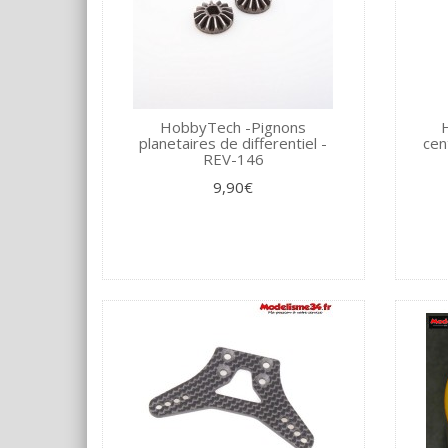
HobbyTech -Pignons
H
planetaires de differentiel -
cen
REV-146
9,90€