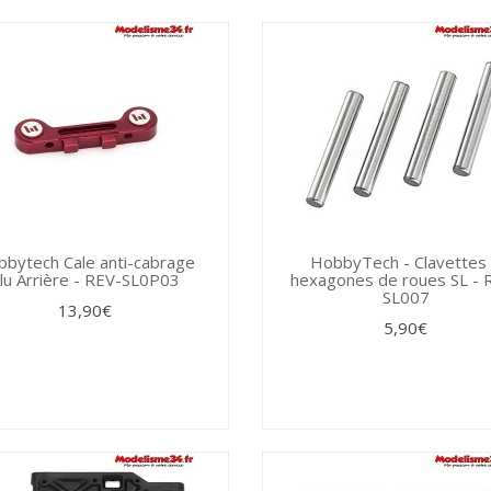
bytech Cale anti-cabrage
HobbyTech - Clavettes
lu Arrière - REV-SL0P03
hexagones de roues SL - 
SL007
13,90€
5,90€