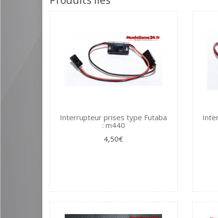
Produits liés
Interrupteur prises type Futaba
Inte
: m440
4,50€