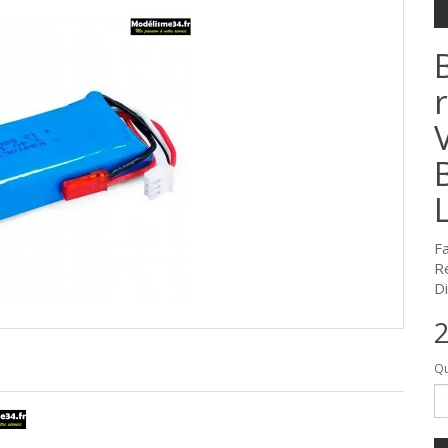
F
R
Di
2
Qu