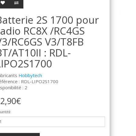
Batterie 2S 1700 pour
radio RC8X /RC4GS
V3/RC6GS V3/T8FB
BT/AT10II : RDL-
LIPO2S1700
abricants
Hobbytech
éférence : RDL-LIPO2S1700
sponibilité : 2
2,90€
antité