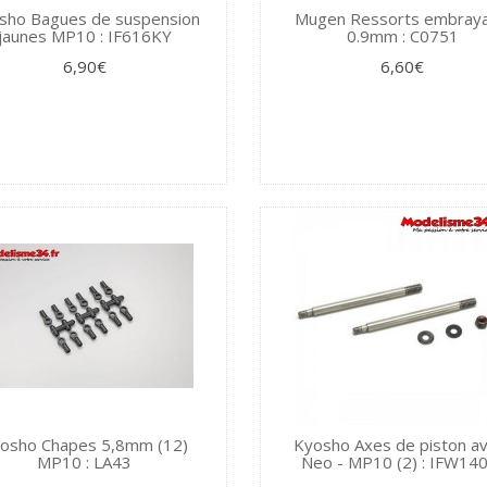
sho Bagues de suspension
Mugen Ressorts embray
jaunes MP10 : IF616KY
0.9mm : C0751
6,90€
6,60€
osho Chapes 5,8mm (12)
Kyosho Axes de piston a
MP10 : LA43
Neo - MP10 (2) : IFW14