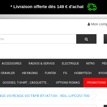
* Livraison offerte dès 149 €
d'achat
Mon com
ACCESSOIRES
RADIOS & SERVOS
ELECTRIQUE
NITRO
PI
CRAWLER
HB RACING
FUNTEK
FG
HOBBYTECH
KYOS
GOODIES, T-SHIRT , CASQUETTE...
OPTIONS RCMAG
PROMOTIONS
RC4GS V3/RC6GS V3/T8FB BT/AT10II : RDL-LIPO2S1700