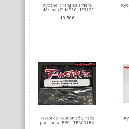
Kyosho Triangles arrière
Kyo
inférieur (2) MP10 : IF612S
13,50€
T-Work's Fixation sécurisée
Ky
pour prise BEC : TEA001BK