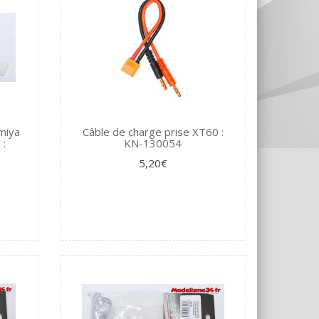
miya
Câble de charge prise XT60 :
 :
KN-130054
5,20€