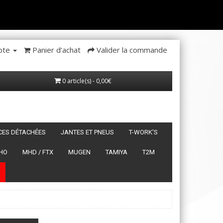
pte
Panier d’achat
Valider la commande
0 article(s) - 0,00€
ÈCES DÉTACHÉES
JANTES ET PNEUS
T-WORK'S
HO
MHD / FTX
MUGEN
TAMIYA
T2M