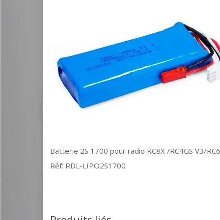
Batterie 2S 1700 pour radio RC8X /RC4GS V3/R
Réf: RDL-LIPO2S1700