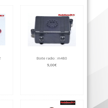
2
Boite radio : m480
9,00€