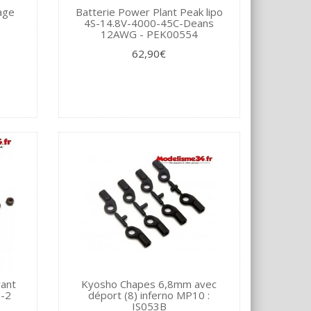
age
Batterie Power Plant Peak lipo
4S-14.8V-4000-45C-Deans
12AWG - PEK00554
62,90€
vant
Kyosho Chapes 6,8mm avec
0-2
déport (8) inferno MP10 :
IS053B