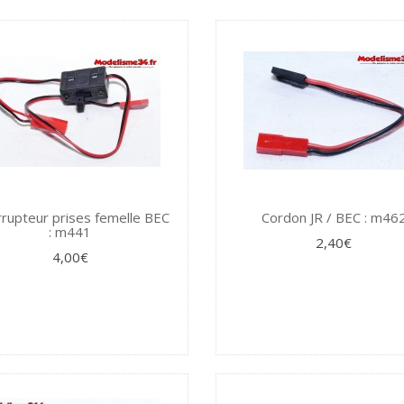
rrupteur prises femelle BEC
Cordon JR / BEC : m46
: m441
2,40€
4,00€