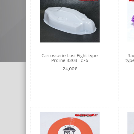
Carrosserie Losi Eight type
Rad
Proline 3303 : c76
typ
24,00€